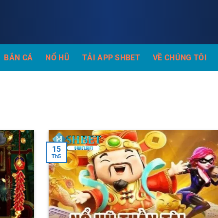
BẮN CÁ
NỔ HŨ
TẢI APP SHBET
VỀ CHÚNG TÔI
15
Th5