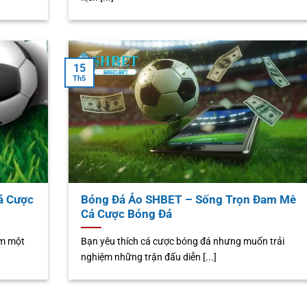
15
Th5
á Cược
Bóng Đá Ảo SHBET – Sống Trọn Đam Mê
Cá Cược Bóng Đá
ếm một
Bạn yêu thích cá cược bóng đá nhưng muốn trải
nghiệm những trận đấu diễn [...]