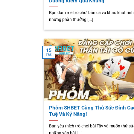
Dương Kiếm Quà Khủng
Bạn đam mê trò chơi bắn cá và khao khát rinh
những phần thưởng [...]
15
Th5
Phỏm SHBET Cùng Thử Sức Đỉnh Cao
Tuệ Và Kỹ Năng!
Bạn yêu thích trò chơi bài Tây và muốn thử sứ
những ván bài [...]