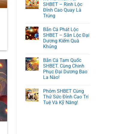
SHBET – Rinh Lộc
Đỉnh Cao Quay Là
Trúng
Bắn Cá Phát Lộc
SHBET – Săn Lộc Đại
Dương Kiếm Quà
Khủng
Bắn Cá Tam Quốc
SHBET. Cùng Chinh
Phục Đại Dương Bao
La Nào!
Phỏm SHBET Cùng
Thử Sức Đỉnh Cao Trí
Tuệ Và Kỹ Năng!