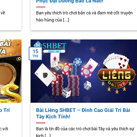
Phục Đại Dương Bao La Nào!
 về
Bạn yêu thích trò chơi bắn cá và đam mê cốt truyện
hào hùng của [...]
15
Th5
 Trí
Bài Liêng SHBET – Đỉnh Cao Giải Trí Bài
Tây Kịch Tính!
c với
Bạn là tín đồ của các trò chơi bài Tây và yêu thích sự
kịch [...]