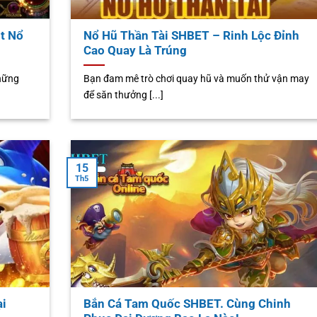
t Nổ
Nổ Hũ Thần Tài SHBET – Rinh Lộc Đỉnh
Cao Quay Là Trúng
những
Bạn đam mê trò chơi quay hũ và muốn thử vận may
để săn thưởng [...]
15
Th5
ại
Bắn Cá Tam Quốc SHBET. Cùng Chinh