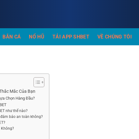
BẮN CÁ
NỔ HŨ
TẢI APP SHBET
VỀ CHÚNG TÔI
 Thắc Mắc Của Bạn
Lựa Chọn Hàng Đầu?
HBET
BET như thế nào?
có đảm bảo an toàn không?
ET?
n Không?