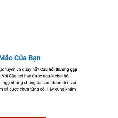
 Mắc Của Bạn
trực tuyến và quay hũ?
Câu hỏi thường gặp
o. Với Câu hỏi hay được người chơi hỏi
đãi ngộ nhưng chúng tôi cam đoan đến với
iệm cá cược chưa từng có. Hãy cùng khám